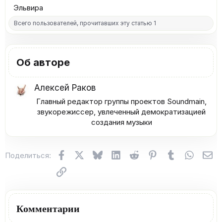
:
Эльвира
Всего пользователей, прочитавших эту статью 1
Об авторе
Алексей Раков
Главный редактор группы проектов Soundmain,
звукорежиссер, увлеченный демократизацией
создания музыки​
Facebook
X (Twitter)
Bluesky
LinkedIn
Reddit
Pinterest
Tumblr
WhatsA
Эл
Поделиться:
Ссылка
Комментарии