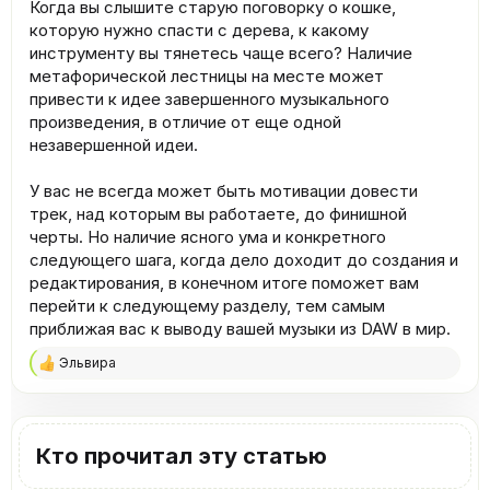
Когда вы слышите старую поговорку о кошке,
которую нужно спасти с дерева, к какому
инструменту вы тянетесь чаще всего? Наличие
метафорической лестницы на месте может
привести к идее завершенного музыкального
произведения, в отличие от еще одной
незавершенной идеи.
У вас не всегда может быть мотивации довести
трек, над которым вы работаете, до финишной
черты. Но наличие ясного ума и конкретного
следующего шага, когда дело доходит до создания и
редактирования, в конечном итоге поможет вам
перейти к следующему разделу, тем самым
приближая вас к выводу вашей музыки из DAW в мир.
Эльвира
Р
е
а
к
ц
Кто прочитал эту статью
и
и