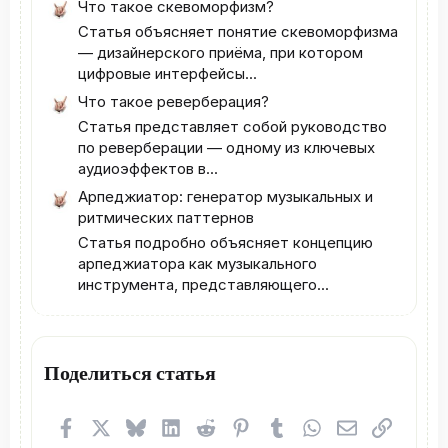
Что такое скевоморфизм?
Статья объясняет понятие скевоморфизма
— дизайнерского приёма, при котором
цифровые интерфейсы...
Что такое реверберация?
Статья представляет собой руководство
по реверберации — одному из ключевых
аудиоэффектов в...
Арпеджиатор: генератор музыкальных и
ритмических паттернов
Статья подробно объясняет концепцию
арпеджиатора как музыкального
инструмента, представляющего...
Поделиться статья
Facebook
X (Twitter)
Bluesky
LinkedIn
Reddit
Pinterest
Tumblr
WhatsApp
Электронная
Ссылка