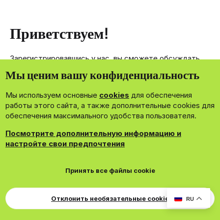
Приветствуем!
Зарегистрировавшись у нас, вы сможете обсуждать,
делиться и отправлять личные сообщения другим
Мы ценим вашу конфиденциальность
членам нашего сообщества.
Мы используем основные
cookies
для обеспечения
Зарегистрироваться сейчас!
работы этого сайта, а также дополнительные cookies для
обеспечения максимального удобства пользователя.
Посмотрите дополнительную информацию и
настройте свои предпочтения
®
Community platform by XenForo
© 2010-2026 XenForo Ltd.
Принять все файлы cookie
Theming with
by:
DohTheme
Cookies
Russian
Обратная связь
Поддержка
Для правообладателей
EN Soundmain
Условия и правила
Отклонить необязательные cookie
RU
Политика конфиденциальности
Помощь
R
S
S